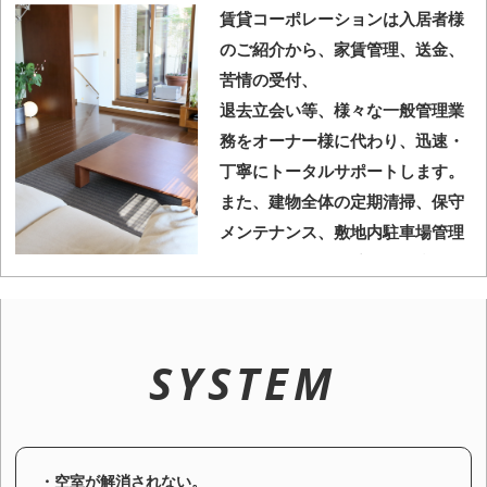
賃貸コーポレーションは入居者様
のご紹介から、家賃管理、送金、
苦情の受付、
退去立会い等、様々な一般管理業
務をオーナー様に代わり、迅速・
丁寧にトータルサポートします。
また、建物全体の定期清掃、保守
メンテナンス、敷地内駐車場管理
も行い、 大切な資産価値と入居者
様が快適に住み良い環境を維持し
ます。
また、管理会社としての健全・安
SYSTEM
全性が毎年審査される（評価され
る）、
預り金保証制度にも加入しており
ます。
・空室が解消されない。