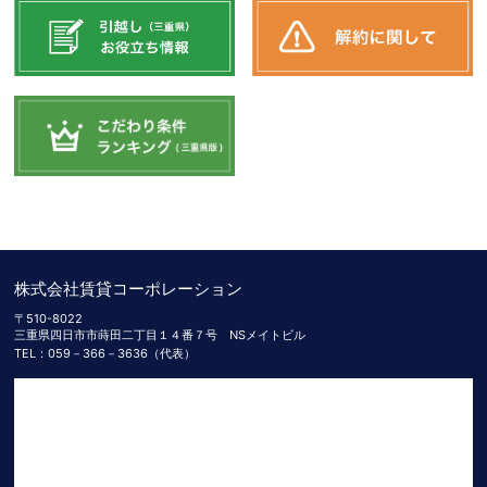
株式会社賃貸コーポレーション
〒510-8022
三重県四日市市蒔田二丁目１４番７号 NSメイトビル
TEL：059－366－3636（代表）