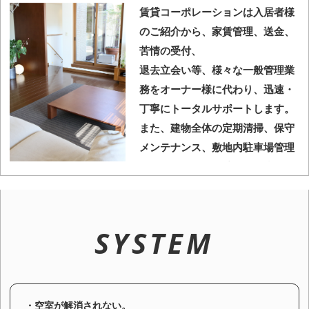
賃貸コーポレーションは入居者様
のご紹介から、家賃管理、送金、
苦情の受付、
退去立会い等、様々な一般管理業
務をオーナー様に代わり、迅速・
丁寧にトータルサポートします。
また、建物全体の定期清掃、保守
メンテナンス、敷地内駐車場管理
も行い、 大切な資産価値と入居者
様が快適に住み良い環境を維持し
ます。
また、管理会社としての健全・安
SYSTEM
全性が毎年審査される（評価され
る）、
預り金保証制度にも加入しており
ます。
・空室が解消されない。