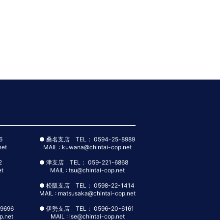
報に関するご質問は、弊社ＨＰ
い。尚、開示請求にあたり、事務手数料1,000円（税
提供してまいります。当社の管理物件の入居者
ろしくお願い申し上げます。
6
● 桑名支店 TEL： 0594-25-8989
net
MAIL : kuwana@chintai-cop.net
2
● 津支店 TEL： 059-221-6868
et
MAIL : tsu@chintai-cop.net
● 松阪支店 TEL： 0598-22-1414
MAIL : matsusaka@chintai-cop.net
9696
● 伊勢支店 TEL： 0596-20-6161
p.net
MAIL : ise@chintai-cop.net