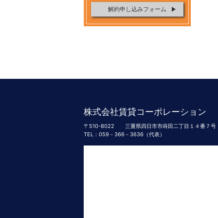
解約申し込みフォーム
株式会社賃貸コーポレーション
〒510-8022
三重県四日市市蒔田二丁目１４番７号
TEL：059－366－3636（代表）