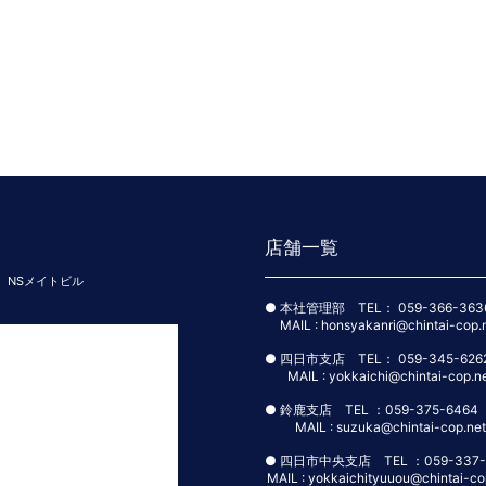
お客様の個人情報に関する開示、訂正、利用停止等のお申し入れ、その他、個人情
（http://www.chintai-cop.net/）のお問い合わせフォームからお問合せ下さ
別）を頂きます。
当社では、お客様の個人情報を慎重にお取り扱いしながら、今後も質の高い業務を
様の個人情報のお取り扱いについてご賛同いただき、ご同意くださいますよう、よ
店舗一覧
 NSメイトビル
● 本社管理部 TEL： 059-366-363
MAIL : honsyakanri@chintai-cop.
● 四日市支店 TEL： 059-345-626
MAIL : yokkaichi@chintai-cop.n
● 鈴鹿支店 TEL ：059-375-6464
MAIL : suzuka@chintai-cop.net
● 四日市中央支店 TEL ：059-337-
MAIL : yokkaichityuuou@chintai-co