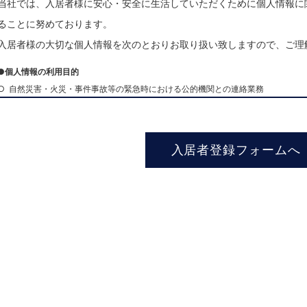
当社では、入居者様に安心・安全に生活していただくために個人情報に
ることに努めております。
入居者様の大切な個人情報を次のとおりお取り扱い致しますので、ご理
●個人情報の利用目的
○ 自然災害・火災・事件事故等の緊急時における公的機関との連絡業務
○ 建物等の法令点検における手配・立会業務
○ 貸主様の依頼による修理・修繕・消毒作業等の手配業務
○ 賃貸借契約の更新・再契約手続き業務及び損害保険代理業務
入居者登録フォームへ
○ 弊社商品･サービスなどの情報のご案内(メール・ウェブ画面等オンライン､電話、
○ 入居者様からのお問合せ対応
当社では、入居者様の個人情報を、貸主様（貸主代理を含む）及び家賃債務保証業
れた同居の方・連帯保証人・緊急連絡先の方の個人情報もあわせて提供いたします
●当社が保有する個人情報
当社は、入居者様等の個人情報（氏名・住所・生年月日・電話番号・FAX番号・勤
様等を識別することのできる各種情報）を保有しております。