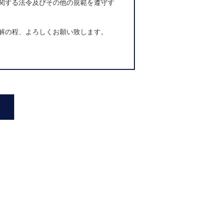
関する法令及びその他の規範を遵守す
解の程、よろしくお願い致します。
郵便など)
者に提供いたします。その際、本書面に記載さ
。
務先・業種・メールアドレス・年収等、入居者