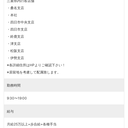
三重県内の各店舗
・桑名支店
・本社
・四日市中央支店
・四日市支店
・鈴鹿支店
・津支店
・松阪支店
・伊勢支店
※各詳細住所はHPよりご確認下さい！
※居留地を考慮して配属致します。
勤務時間
9:30〜19:00
給与
月給25万以上+歩合給+各種手当