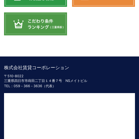
株式会社賃貸コーポレーション
〒510-8022
三重県四日市市蒔田二丁目１４番７号 NSメイトビル
TEL：059－366－3636（代表）