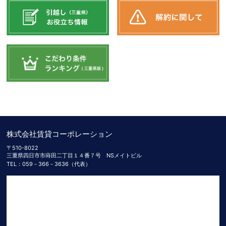
株式会社賃貸コーポレーション
〒510-8022
三重県四日市市蒔田二丁目１４番７号 NSメイトビル
TEL：059－366－3636（代表）