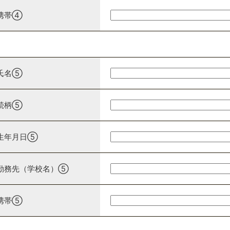
携帯④
氏名⑤
続柄⑤
生年月日⑤
勤務先（学校名）⑤
携帯⑤