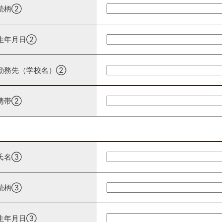
続柄②
生年月日②
勤務先（学校名）②
携帯②
氏名③
続柄③
生年月日③