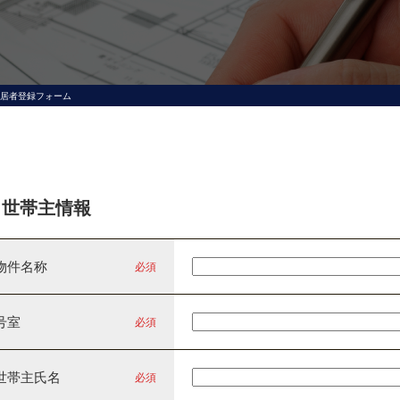
居者登録フォーム
世帯主情報
物件名称
必須
号室
必須
世帯主氏名
必須