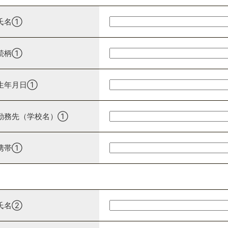
氏名①
続柄①
生年月日①
勤務先（学校名）①
携帯①
氏名②