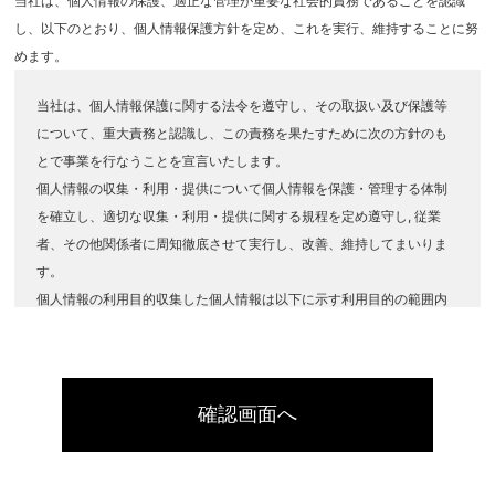
当社は、個人情報の保護、適正な管理が重要な社会的責務であることを認識
し、以下のとおり、個人情報保護方針を定め、これを実行、維持することに努
めます。
当社は、個人情報保護に関する法令を遵守し、その取扱い及び保護等
について、重大責務と認識し、この責務を果たすために次の方針のも
とで事業を行なうことを宣言いたします。
個人情報の収集・利用・提供について個人情報を保護・管理する体制
を確立し、適切な収集・利用・提供に関する規程を定め遵守し, 従業
者、その他関係者に周知徹底させて実行し、改善、維持してまいりま
す。
個人情報の利用目的収集した個人情報は以下に示す利用目的の範囲内
のみで利用し、ご本人の同意を得た場合または法令で認められた場合
を除き、個人情報を第三者に提供いたしません
・お客様からのご意見、ご要望についてのご連絡やご返答のために利
用します。
確認画面へ
・お客様からの物件お問い合わせを当社各店へ情報提供するために利
用します。
個人情報の安全対策、個人情報に対するリスク（個人情報への不正ア