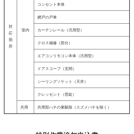
コンセント本体
網戸の戸車
対
室内
カーテンレール（汎用型）
応
箇
クロス補修（部分）
所
エアコンリモコン本体（汎用型）
ドアスコープ（玄関）
シーリングソケット（天井）
クレッセント（窓錠）
共用
共用部ハチの巣駆除（スズメバチを除く）