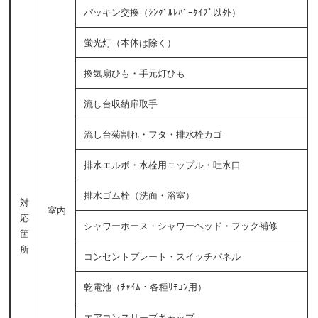
パッキン交換（ｼﾝｸﾞﾙﾚﾊﾞｰﾀｲﾌﾟ以外）
蛍光灯（本体は除く）
換気扇ひも・手元灯ひも
流し台収納扉取手
流し台菊割れ・フタ・排水栓カゴ
排水エルボ・水栓用ニップル・吐水口
排水ゴム栓（洗面・浴室）
対
室内
応
シャワーホース・シャワーヘッド・フック補修
箇
所
コンセントプレート・スイッチパネル
乾電池（ﾁｬｲﾑ・各種ﾘﾓｺﾝ用）
エアコンスリーブキャップ