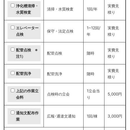
実費見
浄化槽清掃・
清掃・水質検査
1回/年
積り
水質検査
1~12回/
実費見
エレベーター
保守・法定点検
年
積り
点検
実費見
配管点検 ※
配管点検
随時
積り
注1）
実費見
配管洗浄
配管洗浄
随時
積り
1立会当
上記の作業立
点検時の立会
5,000円
り
会料
通知文配布作
広報･通達文通知
1回/棟
3,000円
業