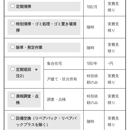
実費見
定期清掃
1回/月
積り
実費見
特別清掃・ゴミ処理・ゴミ置き場清
随時
積り
掃
実費見
除草・剪定作業
随時
積り
集合住宅
1回/年
-円
定期巡回 ※
特別依
実費見
注2）
戸建て・区分所有
頼のみ
積り
特別依
実費見
屋根調査・点
調査・点検
頼のみ
積り
検
実費見
設備交換（リペアパック・リペアパ
随時
積り
ックプラスを除く）