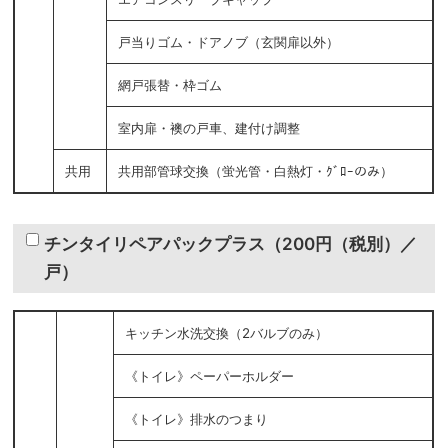
戸当りゴム・ドアノブ（玄関扉以外）
網戸張替・枠ゴム
室内扉・襖の戸車、建付け調整
共用
共用部管球交換（蛍光管・白熱灯・ｸﾞﾛｰのみ）
チンタイリペアパックプラス（200円（税別）／
戸）
キッチン水洗交換（2バルブのみ）
《トイレ》ペーパーホルダー
《トイレ》排水のつまり