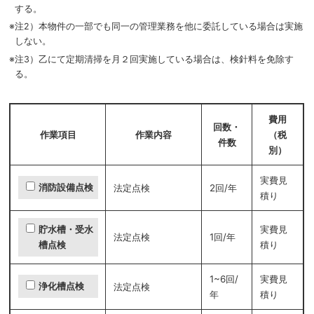
する。
※
注2）本物件の一部でも同一の管理業務を他に委託している場合は実施
しない。
※
注3）乙にて定期清掃を月２回実施している場合は、検針料を免除す
る。
費用
回数・
作業項目
作業内容
（税
件数
別）
実費見
消防設備点検
法定点検
2回/年
積り
実費見
貯水槽・受水
法定点検
1回/年
積り
槽点検
1~6回/
実費見
浄化槽点検
法定点検
年
積り