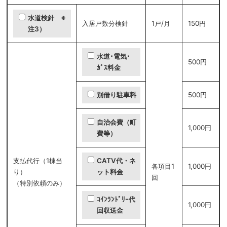
水道検針 ※
入居戸数分検針
1戸/月
150円
注3）
水道･電気･
500円
ｶﾞｽ料金
500円
別借り駐車料
自治会費（町
1,000円
費等）
支払代行（1棟当
CATV代・ネ
各項目1
1,000円
り）
ット料金
回
（特別依頼のみ）
ｺｲﾝﾗﾝﾄﾞﾘｰ代
1,000円
回収送金