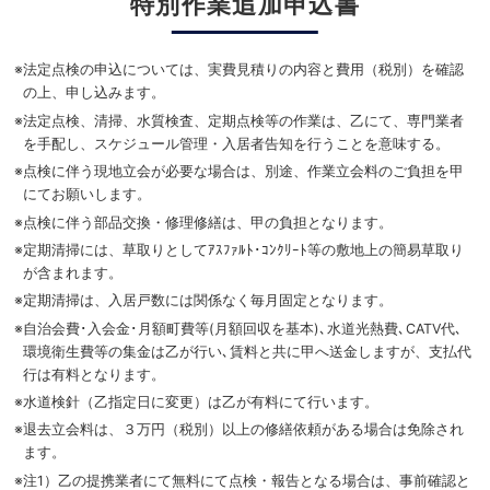
特別作業追加申込書
※
法定点検の申込については、実費見積りの内容と費用（税別）を確認
の上、申し込みます。
※
法定点検、清掃、水質検査、定期点検等の作業は、乙にて、専門業者
を手配し、スケジュール管理・入居者告知を行うことを意味する。
※
点検に伴う現地立会が必要な場合は、別途、作業立会料のご負担を甲
にてお願いします。
※
点検に伴う部品交換・修理修繕は、甲の負担となります。
※
定期清掃には、草取りとしてｱｽﾌｧﾙﾄ･ｺﾝｸﾘｰﾄ等の敷地上の簡易草取り
が含まれます。
※
定期清掃は、入居戸数には関係なく毎月固定となります。
※
自治会費･入会金･月額町費等(月額回収を基本)､水道光熱費､CATV代､
環境衛生費等の集金は乙が行い､賃料と共に甲へ送金しますが、支払代
行は有料となります。
※
水道検針（乙指定日に変更）は乙が有料にて行います。
※
退去立会料は、３万円（税別）以上の修繕依頼がある場合は免除され
ます。
※
注1）乙の提携業者にて無料にて点検・報告となる場合は、事前確認と