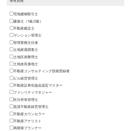
保有資格
宅地建物取引士
建築士（1級/2級）
不動産鑑定士
マンション管理士
管理業務主任者
土地家屋調査士
土地区画整理士
土地改良換地士
不動産コンサルティング技能登録者
ビル経営管理士
不動産証券化協会認定マスター
ファシリティマネジャー
区分所有管理士
賃貸不動産経営管理士
不動産カウンセラー
不動産アナリスト
再開発プランナー