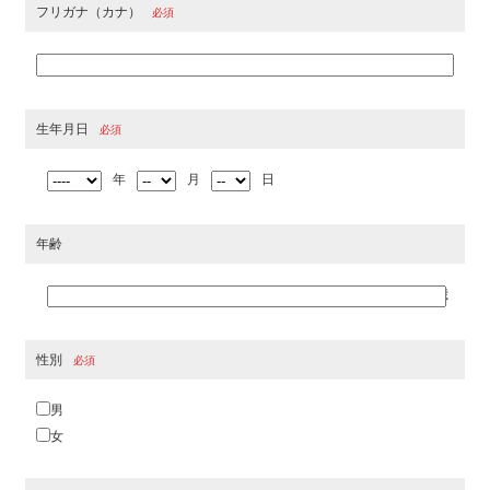
フリガナ（カナ）
必須
生年月日
必須
年
月
日
年齢
歳
性別
必須
男
女